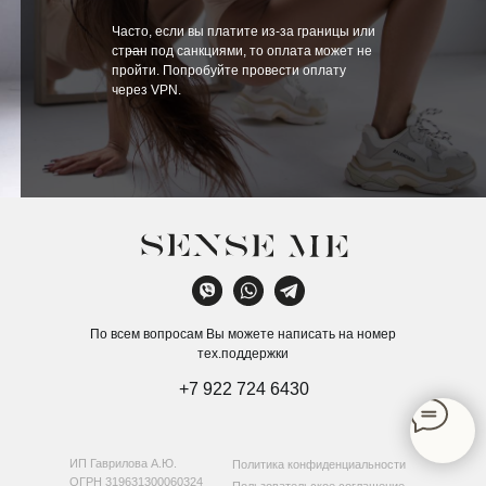
Часто, если вы платите из-за границы или
стран под санкциями, то оплата может не
—
пройти. Попробуйте провести оплату
через VPN.
По всем вопросам Вы можете написать на номер
тех.поддержки
+7 922 724 6430
ИП Гаврилова А.Ю.
Политика конфиденциальности
ОГРН 319631300060324