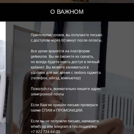
О ВАЖНОМ
При покупке уроков, вы получаете письмо
—
с доступом через 60 минут после оплаты.
Все уроки хранятся на платформе
getcourse. Вы не сможете их скачать,
—
но всегда будете иметь доступ в личный
кабинет. Вы можете заниматься в
удобное для вас время с любого гаджета
(телефон, айпэд, компьютер)
Пожалуйста, внимательно пишите адрес
электронной почты
—
Если Вам не пришло письмо проверьте
папки СПАМ и ПРОМОАКЦИИ.
—
Если вы не получили письмо, напишите
what's up или telegram в тех.поддержку
—
+7 922 724-64-30